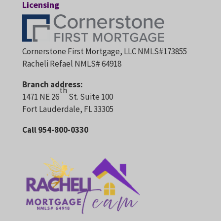
Licensing
Cornerstone First Mortgage, LLC NMLS#173855
Racheli Refael NMLS# 64918
Branch address:
th
1471 NE 26
St. Suite 100
Fort Lauderdale, FL 33305
Call 954-800-0330