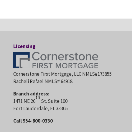
Licensing
Cornerstone First Mortgage, LLC NMLS#173855
Racheli Refael NMLS# 64918
Branch address:
th
1471 NE 26
St. Suite 100
Fort Lauderdale, FL 33305
Call 954-800-0330