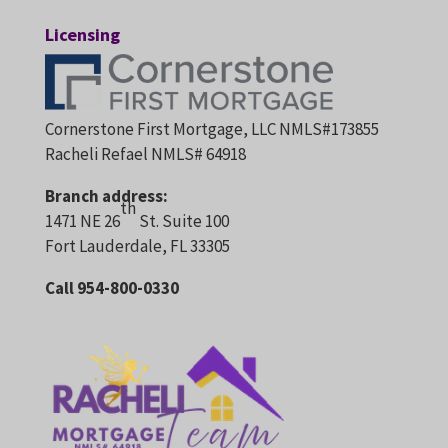
Licensing
Cornerstone First Mortgage, LLC NMLS#173855
Racheli Refael NMLS# 64918
Branch address:
th
1471 NE 26
St. Suite 100
Fort Lauderdale, FL 33305
Call 954-800-0330