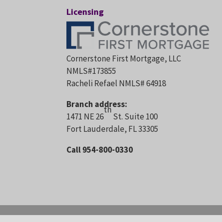
Licensing
Cornerstone First Mortgage, LLC
NMLS#173855
Racheli Refael NMLS# 64918
Branch address:
th
1471 NE 26
St. Suite 100
Fort Lauderdale, FL 33305
Call 954-800-0330