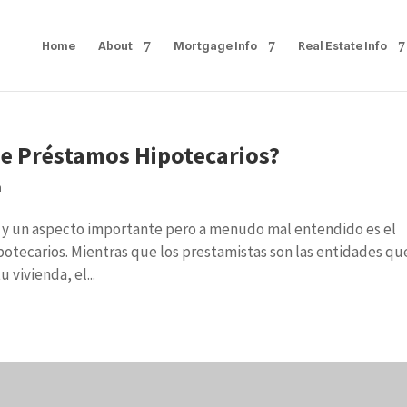
Home
About
Mortgage Info
Real Estate Info
de Préstamos Hipotecarios?
h
, y un aspecto importante pero a menudo mal entendido es el
otecarios. Mientras que los prestamistas son las entidades qu
 vivienda, el...